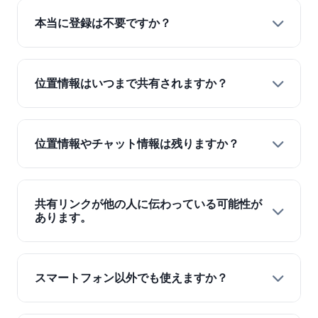
本当に登録は不要ですか？
はい、完全に登録不要です。メールアドレス、
電話番号、名前など、一切の個人情報を入力す
位置情報はいつまで共有されますか？
る必要はありません。URLを共有するだけです
ぐに使い始められます。
設定した共有時間が終了するまでです。時間が
来ると自動的に共有が停止します。
位置情報やチャット情報は残りますか？
ちょこシェアMAPは、位置情報やチャット情報
等の履歴を残しません。セッションが終了する
共有リンクが他の人に伝わっている可能性が
と消去されます。詳細は
あります。
プライバシーポリシー
をご確認ください。
各参加者はセッション無効化ボタンを押すこと
で、即座にセッションを終了させることができ
スマートフォン以外でも使えますか？
ます。セッションが終了すると、以降そのリン
クにアクセスしても位置情報は表示されなくな
はい、ご利用いただけます。スマートフォン、