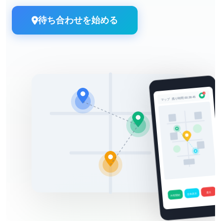
待ち合わせを始める
2
残り時間:00:28:45
マップ
退出
全体表示
共有開始