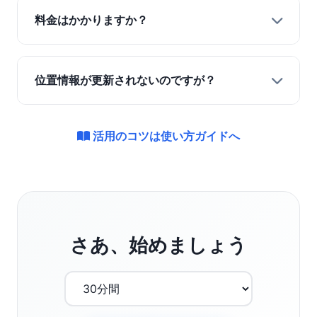
ります。
タブレット、パソコンなど、インターネットに
料金はかかりますか？
接続された端末で、ブラウザが使用可能であれ
ばご利用いただけます。推奨ブラウザは、Safari
完全無料でご利用いただけます。
およびGoogle Chromeです。これらの最新バー
位置情報が更新されないのですが？
ジョンをご利用いただくことで、より安定した
動作と快適な操作性が得られます。
ブラウザの位置情報許可設定をご確認くださ
い。また、建物の中や地下など、GPS信号が弱
活用のコツは使い方ガイドへ
い場所では位置情報の精度が低下する場合があ
ります。
さあ、始めましょう